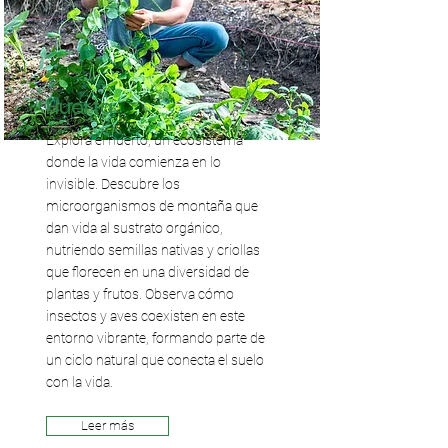
Huerta
Explora el huerto, un ecosistema
donde la vida comienza en lo
invisible. Descubre los
microorganismos de montaña que
dan vida al sustrato orgánico,
nutriendo semillas nativas y criollas
que florecen en una diversidad de
plantas y frutos. Observa cómo
insectos y aves coexisten en este
entorno vibrante, formando parte de
un ciclo natural que conecta el suelo
con la vida.
Leer más