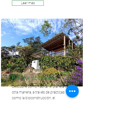
Leer más
Habitar sostenible
Descubre cómo habitar el planeta de
otra manera, a través de prácticas
como la bioconstrucción, el
compostaje, las energías
renovables, el diseño hidrológico y
la producción regenerativa de