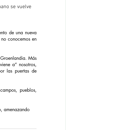
mano se vuelve 
ento de una nueva 
n no conocemos en 
” Groenlandia. Más 
iene a” nosotros, 
or las puertas de 
 campos, pueblos, 
ido, amenazando 