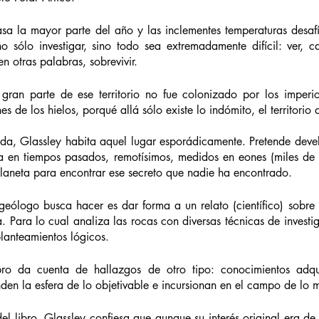
scasa la mayor parte del año y las inclementes temperaturas desa
 sólo investigar, sino todo sea extremadamente difícil: ver, cam
en otras palabras, sobrevivir. 
 gran parte de ese territorio no fue colonizado por los imperi
nes de los hielos, porqué allá sólo existe lo indómito, el territorio 
da, Glassley habita aquel lugar esporádicamente. Pretende devela
ra en tiempos pasados, remotísimos, medidos en eones (miles de m
planeta para encontrar ese secreto que nadie ha encontrado. 
geólogo busca hacer es dar forma a un relato (científico) sobre 
a. Para lo cual analiza las rocas con diversas técnicas de investig
lanteamientos lógicos. 
ibro da cuenta de hallazgos de otro tipo: conocimientos adqu
den la esfera de lo objetivable e incursionan en el campo de lo m
l libro, Glassley confiesa que aunque su interés original era de