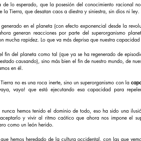
a de lo esperado, que la posesión del conocimiento racional no e
 la Tierra, que desatan caos a diestra y siniestra, sin dios ni ley. 
enerado en el planeta (con efecto exponencial desde la revoluci
 ahora generan reacciones por parte del superorganismo planeta
con mucha rapidez. Lo que va más deprisa que nuestra capacidad
o el fin del planeta como tal (que ya se ha regenerado de episod
stado causando), sino más bien el fin de nuestro mundo, de nuestr
amos en él.
 Tierra no es una roca inerte, sino un superorganismo con la
 cap
 ¡vaya, vaya! que está ejecutando esa capacidad para repeler
 nunca hemos tenido el dominio de todo, eso ha sido una ilusió
ceptarlo y vivir al ritmo caótico que ahora nos impone el su
iero como un león herido. 
s que hemos heredado de la cultura occidental, con las que vemo