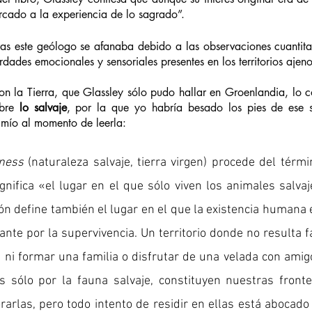
ercado a la experiencia de lo sagrado”. 
as este geólogo se afanaba debido a las observaciones cuantitati
rdades emocionales y sensoriales presentes en los territorios ajen
on la Tierra, que Glassley sólo pudo hallar en Groenlandia, lo c
bre 
lo salvaje
, por la que yo habría besado los pies de ese s
e mío al momento de leerla:
ness
ignifica «el lugar en el que sólo viven los animales salva
ión define también el lugar en el que la existencia humana e
ante por la supervivencia. Un territorio donde no resulta fá
ra, ni formar una familia o disfrutar de una velada con amigo
as sólo por la fauna salvaje, constituyen nuestras front
rarlas, pero todo intento de residir en ellas está abocado 