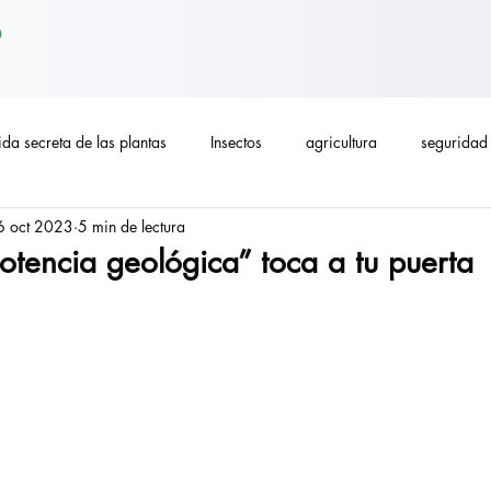
o
ida secreta de las plantas
Insectos
agricultura
seguridad 
6 oct 2023
5 min de lectura
cción alimentaria
trueque
homeschool
Economías divers
tencia geológica” toca a tu puerta