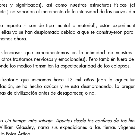
res y significados), así como nuestras estructuras físicas (c
 etc.) no soportan el incremento de la intensidad de las nuevas din
no importa si son de tipo mental o material), están experiment
 ellas ya se han desplomado debido a que se construyeron para u
enemos ahora. 
 silenciosas que experimentamos en la intimidad de nuestros c
otros trastornos nerviosos y emocionales). Pero también fuera de e
onde los medios transmiten la espectacularidad de los colapsos. 
vilizatorio que iniciamos hace 12 mil años (con la agricultu
ación, se ha hecho azúcar y se está desmoronando. La pregunt
rmas de civilización antes de desaparecer, o no. 
ro 
Un tiempo más salvaje. Apuntes desde los confines de los hiel
lliam Glassley, narra sus expediciones a las tierras vírgene
lo Polar Ártico.