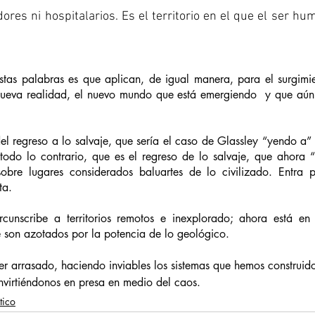
res ni hospitalarios. Es el territorio en el que el ser hu
stas palabras es que aplican, de igual manera, para el surgimi
nueva realidad, el nuevo mundo que está emergiendo  y que aú
del regreso a lo salvaje, que sería el caso de Glassley “yendo a
todo lo contrario, que es el regreso de lo salvaje, que ahora “v
sobre lugares considerados baluartes de lo civilizado. Entra p
a.    
rcunscribe a territorios remotos e inexplorado; ahora está en
 son azotados por la potencia de lo geológico. 
ser arrasado, haciendo inviables los sistemas que hemos constru
onvirtiéndonos en presa en medio del caos.
tico