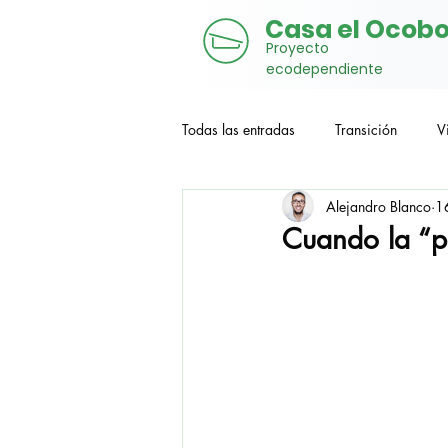
Casa el Ocob
Proyecto
ecodependiente
Todas las entradas
Transición
V
Alejandro Blanco
1
Crecimiento poblacional
Produ
Cuando la “po
cambio climático