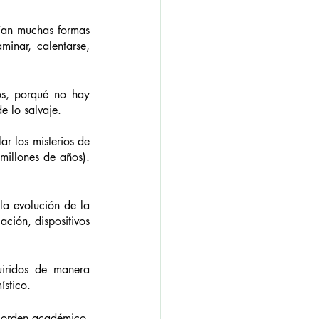
fían muchas formas 
inar, calentarse, 
os, porqué no hay 
de lo salvaje.  
r los misterios de 
illones de años). 
la evolución de la 
ación, dispositivos 
iridos de manera 
ístico.
 orden académico, 