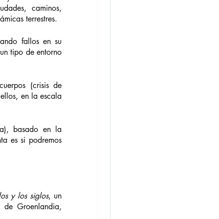
iudades, caminos, 
ámicas terrestres.
ando fallos en su 
n tipo de entorno 
uerpos (crisis de 
llos, en la escala 
ra), basado en la 
a es si podremos 
os y los siglos
, un 
s de Groenlandia, 