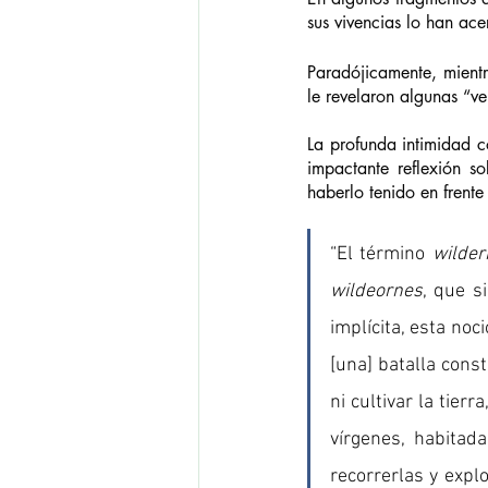
sus vivencias lo han ac
Paradójicamente, mientr
le revelaron algunas “ve
La profunda intimidad c
impactante reflexión so
haberlo tenido en frent
“El término 
wilder
wildeornes
, que s
implícita, esta noc
[una] batalla const
ni cultivar la tier
vírgenes, habitad
recorrerlas y explo