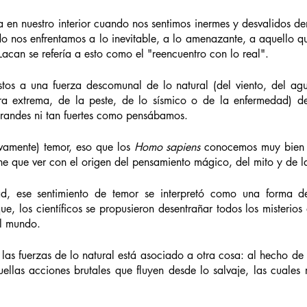
en nuestro interior cuando nos sentimos inermes y desvalidos den
o nos enfrentamos a lo inevitable, a lo amenazante, a aquello q
 Lacan se refería a esto como el "reencuentro con lo real".  
os a una fuerza descomunal de lo natural (del viento, del agua
ra extrema, de la peste, de lo sísmico o de la enfermedad) d
randes ni tan fuertes como pensábamos. 
vamente) temor, eso que los 
Homo sapiens
 conocemos muy bien d
ne que ver con el origen del pensamiento mágico, del mito y de la
ad, ese sentimiento de temor se interpretó como una forma de
ue, los científicos se propusieron desentrañar todos los misterios 
el mundo.   
las fuerzas de lo natural está asociado a otra cosa: al hecho de 
llas acciones brutales que fluyen desde lo salvaje, las cuales r