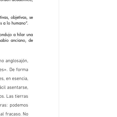
vas, objetivas, se 
os a lo humano”.
ondujo a hilar una 
abio anciano, de 
 (naturaleza salvaje, tierra virgen) procede del término anglosajón, 
jes». De forma 
s, en esencia, 
cil asentarse, 
s. Las tierras 
eras: podemos 
al fracaso. No 