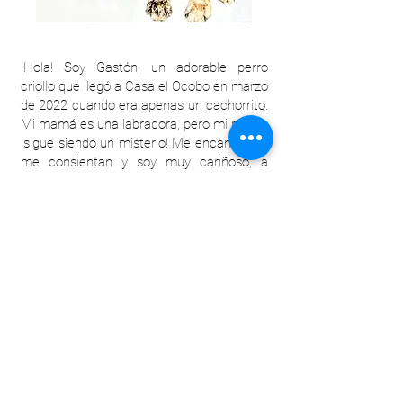
¡Hola! Soy Gastón, un adorable perro
criollo que llegó a Casa el Ocobo en marzo
de 2022 cuando era apenas un cachorrito.
Mi mamá es una labradora, pero mi papá...
¡sigue siendo un misterio! Me encanta que
me consientan y soy muy cariñoso, a
veces hasta insisto un poquito para que
me acaricien. Soy muy juguetón y me
divierto mucho con mis juguetes, aunque
mi pasatiempo favorito es esconder los
zapatos de las visitas. ¡Vengan a
conocerme y les mostraré mi mejor
sonrisa!
Silvania, Cundinamarca.