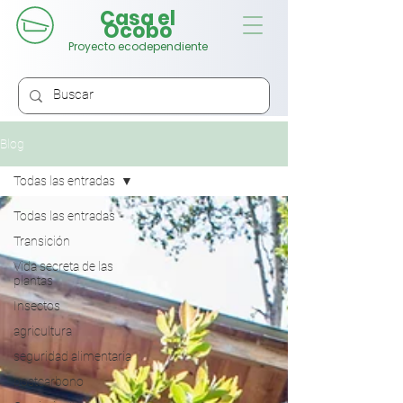
Casa el
Ocobo
Proyecto ecodependiente
Blog
Todas las entradas
Todas las entradas
Transición
Vida secreta de las
plantas
Insectos
agricultura
seguridad alimentaria
postcarbono