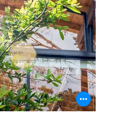
Crecimiento
poblacional
Producción
alimentaria
trueque
homeschool
Economías diversas
educación
cambio climático